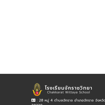
: 28 หมู่ 4 ตำบลจักราช อำเภอจักราช จังหว