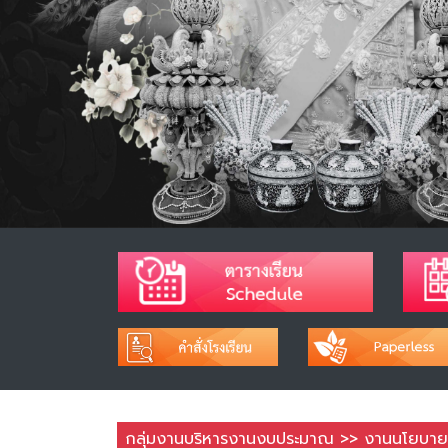
กลุ่มงานบริหารงานงบประมาณ >> งานนโยบา