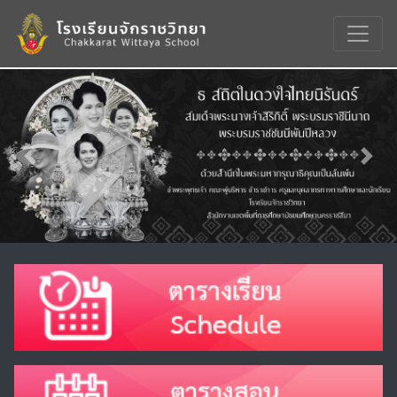
Previous
Nex