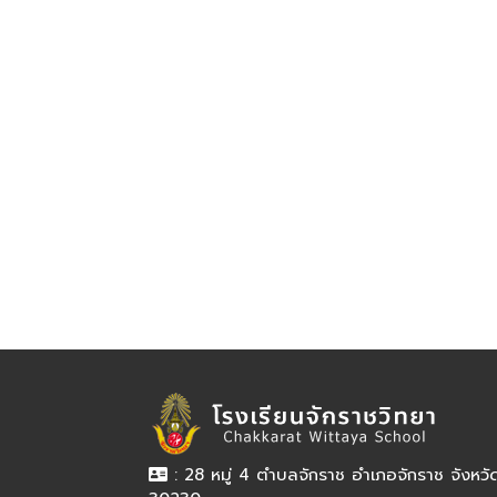
: 28 หมู่ 4 ตำบลจักราช อำเภอจักราช จังหว