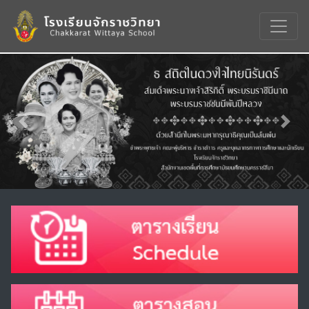
Previous
Nex