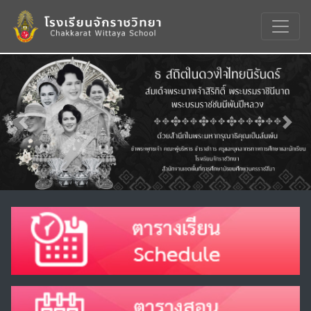
Previous
Nex