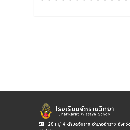
: 28 หมู่ 4 ตำบลจักราช อำเภอจักราช จังหว