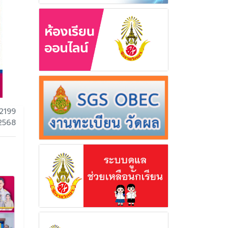
2199
2568