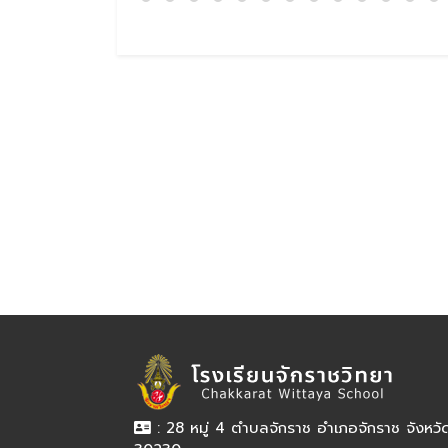
: 28 หมู่ 4 ตำบลจักราช อำเภอจักราช จังหว