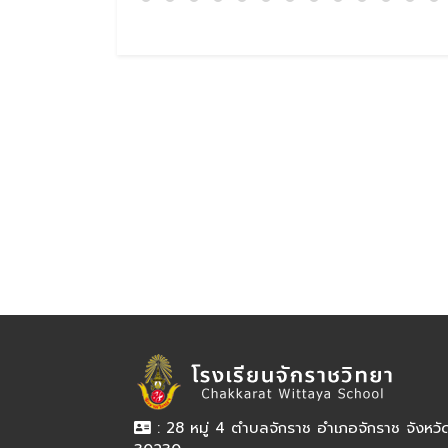
: 28 หมู่ 4 ตำบลจักราช อำเภอจักราช จังหว