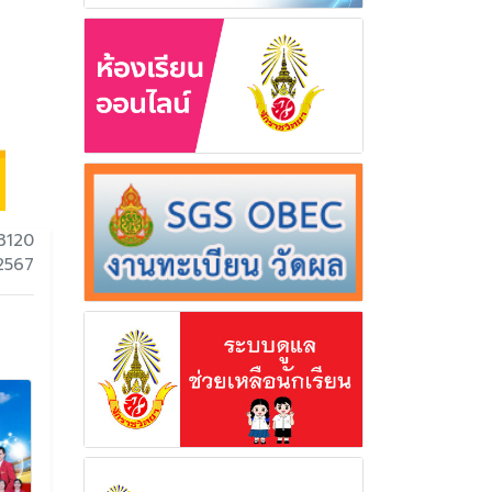
3120
 2567