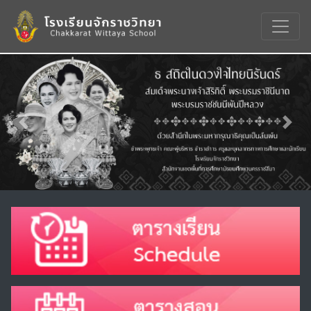
Previous
Nex