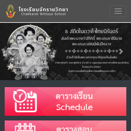
Previous
Nex