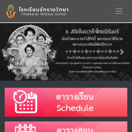
Previous
Nex