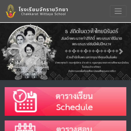
Previous
Nex