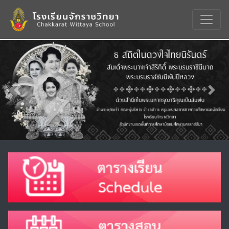
Previous
Nex