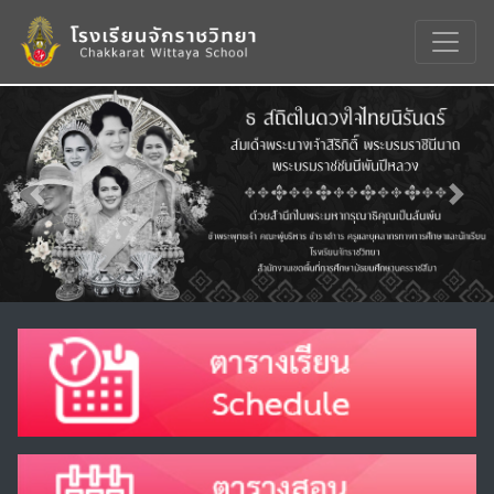
Previous
Nex