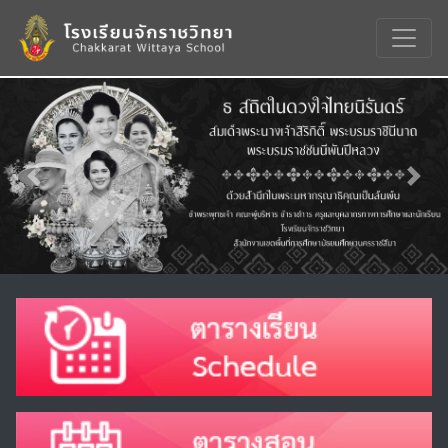
Previous
Nex