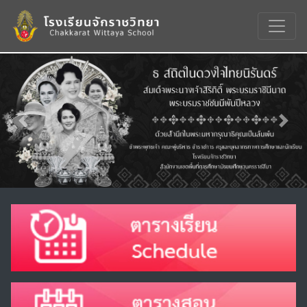
Previous
Nex