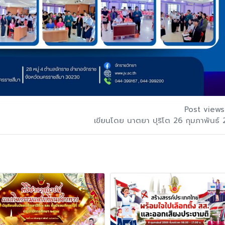
Post views
เขียนโดย นาตยา ปุริโต 26 กุมภาพันธ์