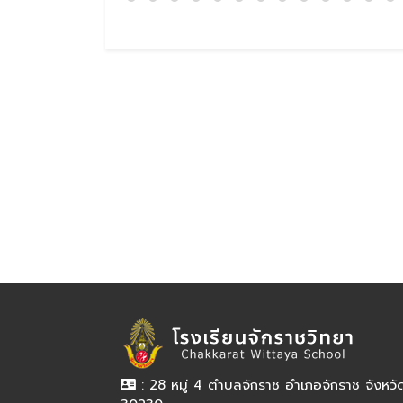
: 28 หมู่ 4 ตำบลจักราช อำเภอจักราช จังหว