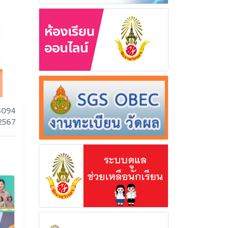
3094
 2567