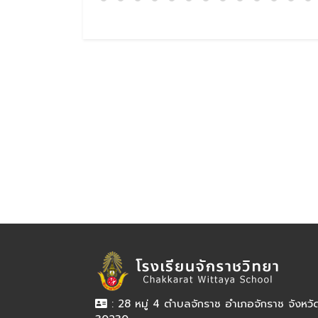
: 28 หมู่ 4 ตำบลจักราช อำเภอจักราช จังหว