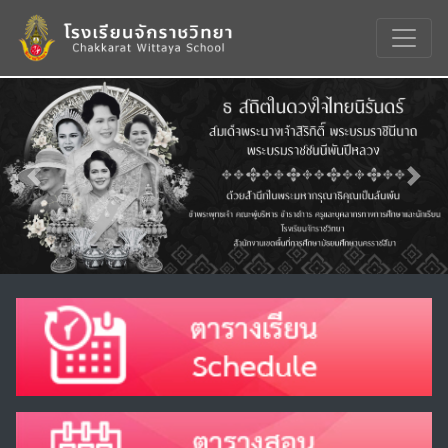
Previous
Nex