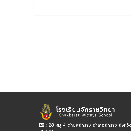
: 28 หมู่ 4 ตำบลจักราช อำเภอจักราช จังหว