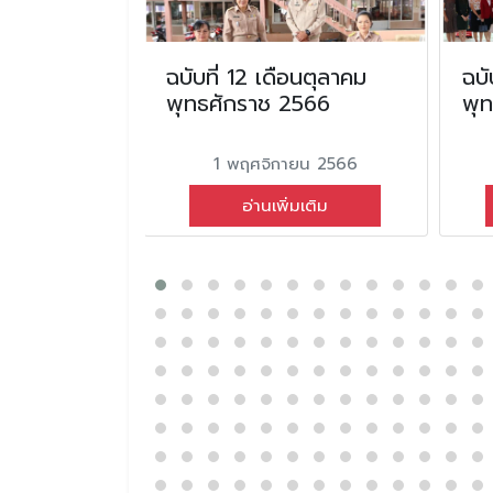
น ตุลาคม
ฉบับที่ 12 เดือนตุลาคม
ฉบั
2564
พุทธศักราช 2566
พุ
ม 2564
1 พฤศจิกายน 2566
่มเติม
อ่านเพิ่มเติม