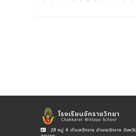
: 28 หมู่ 4 ตำบลจักราช อำเภอจักราช จังหว