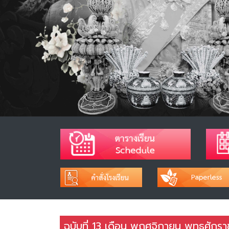
ฉบับที่ 13 เดือน พฤศจิกายน พุทธศักร