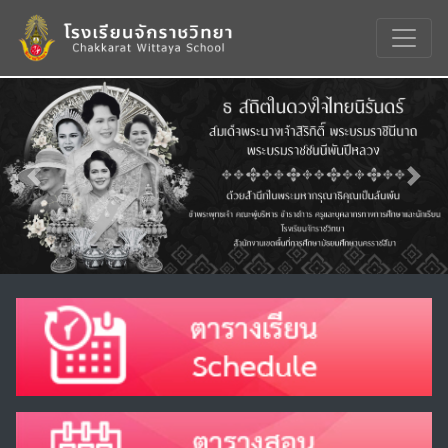
Previous
Nex