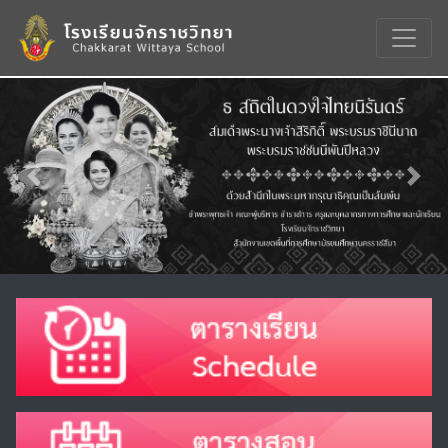
Previous
Nex