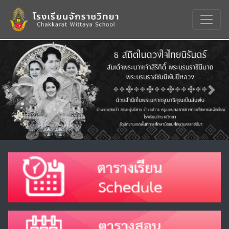
Previous
Nex