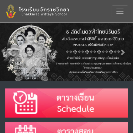
Previous
Nex