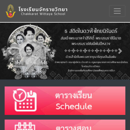
Previous
Nex