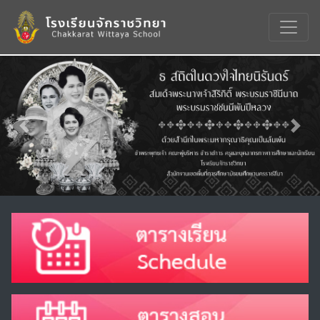
Previous
Nex