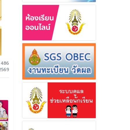
 486
 2569