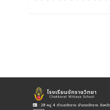
: 28 หมู่ 4 ตำบลจักราช อำเภอจักราช จังหว