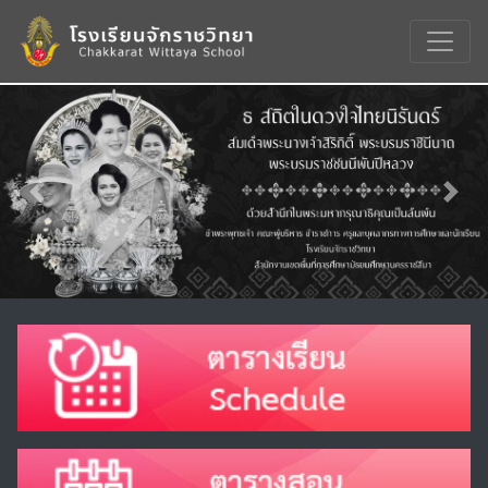
Previous
Nex