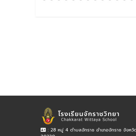
: 28 หมู่ 4 ตำบลจักราช อำเภอจักราช จังหว