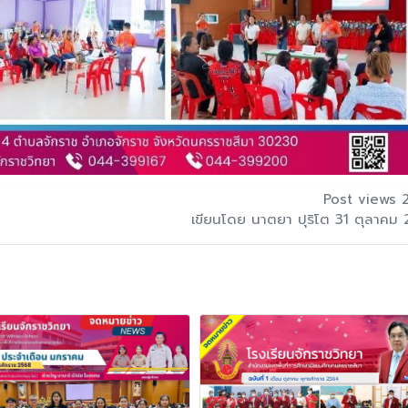
Post views 
เขียนโดย นาตยา ปุริโต 31 ตุลาคม