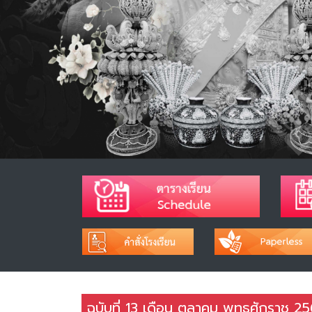
ฉบับที่ 13 เดือน ตุลาคม พุทธศักราช 2