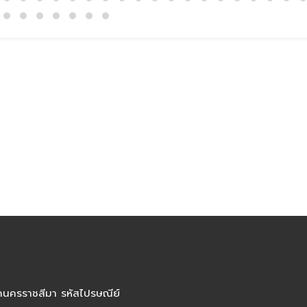
ัดนครราชสีมา รหัสไปรษณีย์