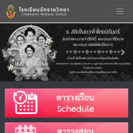
Previous
Nex