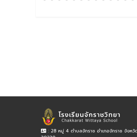
: 28 หมู่ 4 ตำบลจักราช อำเภอจักราช จังหว