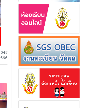
4048
 2566