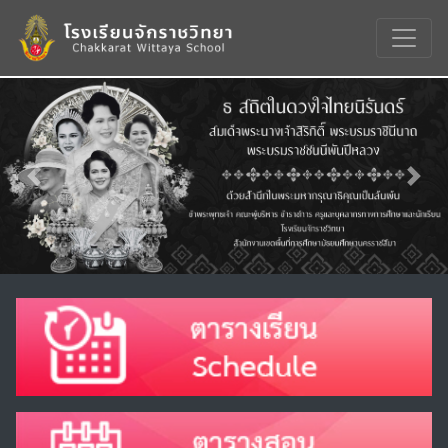
Previous
Nex