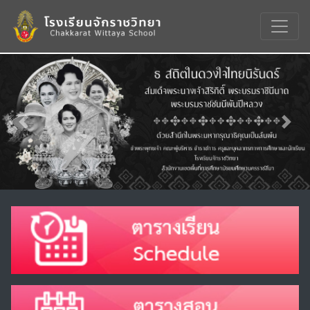
Previous
Nex