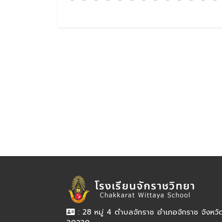
: 28 หมู่ 4 ตำบลจักราช อำเภอจักราช จังหว