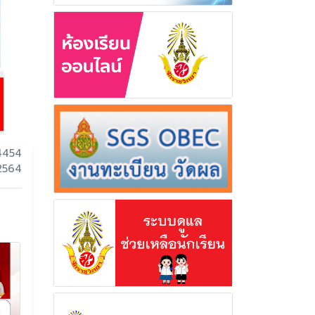
4454
 2564