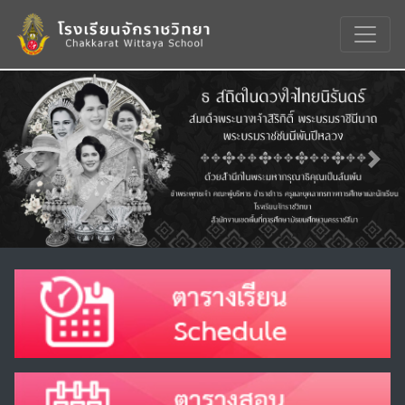
Previous
Nex