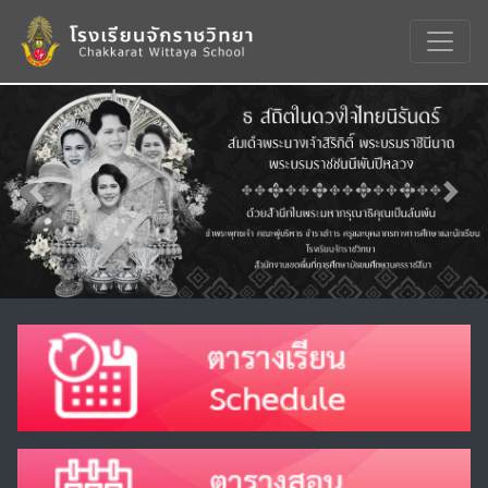
Previous
Nex