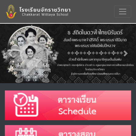
Previous
Nex