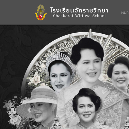
หน้
Previous