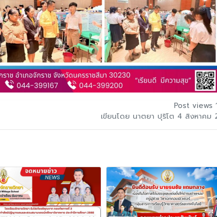
Post views 
เขียนโดย นาตยา ปุริโต 4 สิงหาคม