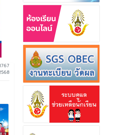
1767
 2568