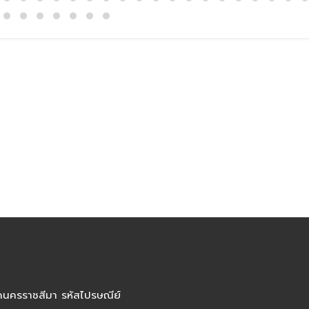
ัดนครราชสีมา รหัสไปรษณีย์