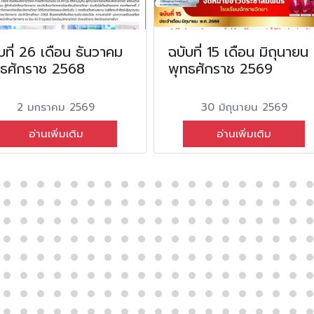
บที่ 26 เดือน ธันวาคม
ฉบับที่ 15 เดือน มิถุนายน
ทธศักราช 2568
พุทธศักราช 2569
2 มกราคม 2569
30 มิถุนายน 2569
อ่านเพิ่มเติม
อ่านเพิ่มเติม