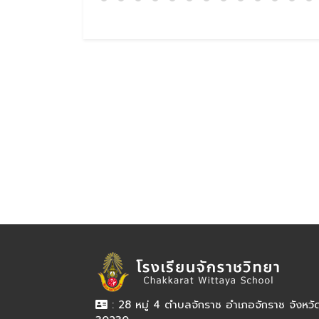
: 28 หมู่ 4 ตำบลจักราช อำเภอจักราช จังหว