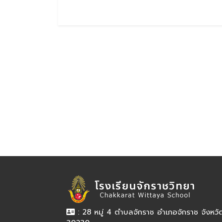
: 28 หมู่ 4 ตำบลจักราช อำเภอจักราช จังหว