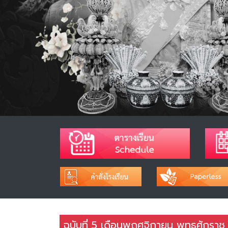
ฉบับที่ 5 เดือนพฤศจิกายน พุทธศักรา