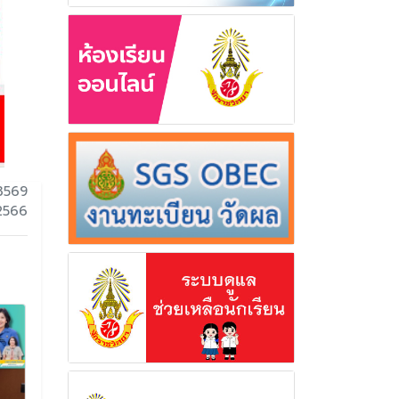
3569
 2566