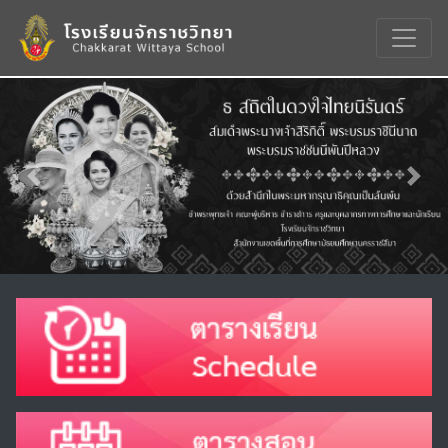
Previous
Nex