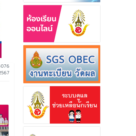
3076
 2567