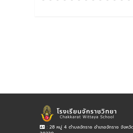
: 28 หมู่ 4 ตำบลจักราช อำเภอจักราช จังหว