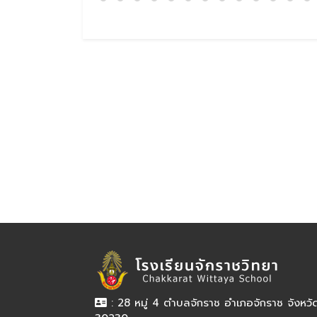
: 28 หมู่ 4 ตำบลจักราช อำเภอจักราช จังหว