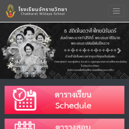
Previous
Nex