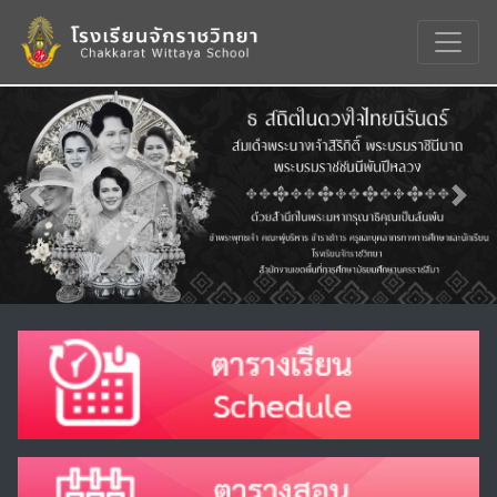
Previous
Nex