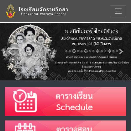
Previous
Nex