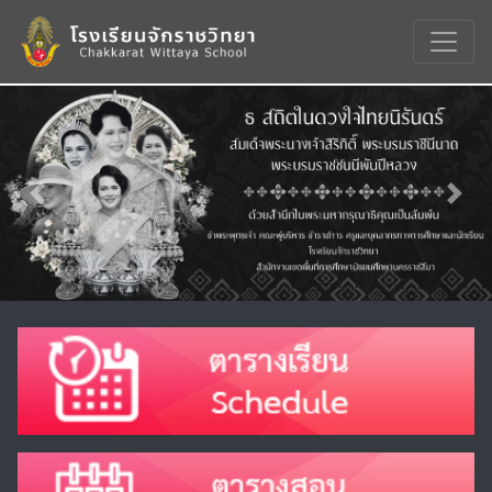
Previous
Nex